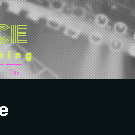
ce
hing
s
More
e