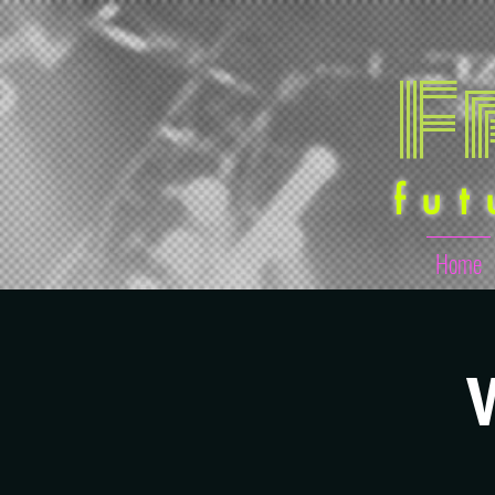
F
fut
Home