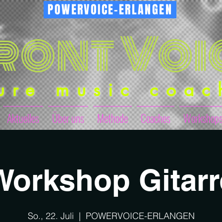
POWERVOICE-ERLANGEN
ront Voi
ure music coac
Aktuelles
Über uns
Methode
Coaches
Workshop
Workshop Gitarr
So., 22. Juli
  |  
POWERVOICE-ERLANGEN